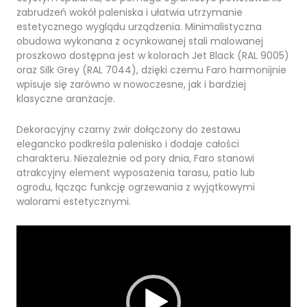
zabrudzeń wokół paleniska i ułatwia utrzymanie
estetycznego wyglądu urządzenia. Minimalistyczna
obudowa wykonana z ocynkowanej stali malowanej
proszkowo dostępna jest w kolorach Jet Black (RAL 9005)
oraz Silk Grey (RAL 7044), dzięki czemu Faro harmonijnie
wpisuje się zarówno w nowoczesne, jak i bardziej
klasyczne aranżacje.
Dekoracyjny czarny żwir dołączony do zestawu
elegancko podkreśla palenisko i dodaje całości
charakteru. Niezależnie od pory dnia, Faro stanowi
atrakcyjny element wyposażenia tarasu, patio lub
ogrodu, łącząc funkcję ogrzewania z wyjątkowymi
walorami estetycznymi.
Odtwarzacz
video