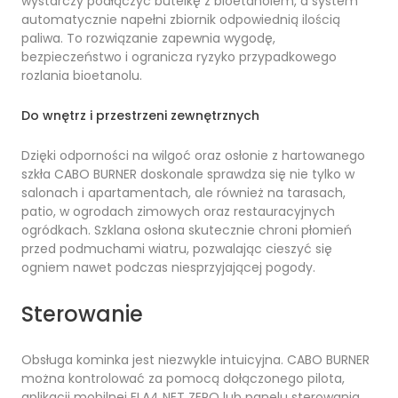
wystarczy podłączyć butelkę z bioetanolem, a system
automatycznie napełni zbiornik odpowiednią ilością
paliwa. To rozwiązanie zapewnia wygodę,
bezpieczeństwo i ogranicza ryzyko przypadkowego
rozlania bioetanolu.
Do wnętrz i przestrzeni zewnętrznych
Dzięki odporności na wilgoć oraz osłonie z hartowanego
szkła CABO BURNER doskonale sprawdza się nie tylko w
salonach i apartamentach, ale również na tarasach,
patio, w ogrodach zimowych oraz restauracyjnych
ogródkach. Szklana osłona skutecznie chroni płomień
przed podmuchami wiatru, pozwalając cieszyć się
ogniem nawet podczas niesprzyjającej pogody.
Sterowanie
Obsługa kominka jest niezwykle intuicyjna. CABO BURNER
można kontrolować za pomocą dołączonego pilota,
aplikacji mobilnej FLA4 NET ZERO lub panelu sterowania