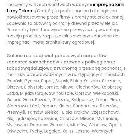
malujemy w trzech warstwach
wodnymi
impregnatami
firmy Teknos
/Gori
. Są to profesjonalne i ekologiczne
powłoki stosowane przez firmy z branży stolarki okiennej.
Zapewnia to aktywną ochronę drewna przez wiele lat.
Parametry tych farb wyraźnie przewyższają wszelkiego
rodzaju produkty rozpuszczalnikowe przeznaczone do
impregnacji małej architektury ogrodowej.
Galeria realizacji wiat garażowych carportów
zadaszeń samochodów z drewna z poliwęglanu z
zabudową żaluzjową z ruchomą przesłoną
pochodzą z
montaży przeprowadzonych w następujących miastach:
Gdańsk, Gydnia, Sopot, Słupsk, Elbląg Koszalin, Szczecin,
Olsztyn, Białystok, Łomża, Mława, Ciechanów, Kołobrzeg,
Ustka, Międzyzdroje, Świnoujście, Gorzów Wielkopolski,
Zielona Góra, Poznań, Gniezno, Bydgoszcz, Toruń, Płock,
Warszawa, Łódź, Radom, Kielce, Sandomierz, Rzeszów,
Przemyśl, Tarnów, Bielsko- Biała, Kraków, Częstochowa,
Piła, Jędrzejów, Katowice, Chorzów, Gliwice, Myślenice,
Mysłowice, Dąbrowa Górnicza, Mikołów, Wrocław, Opole,
Oświęcim, Tychy, Legnica, Kalisz, Leszno, Wałbrzych,