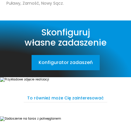
Puławy, Zamość, Nowy Sącz.
Skonfiguruj
własne zadaszenie
Konfigurator zadaszeń
To również może Cię zainteresować