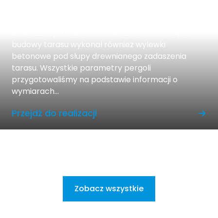
Konstrukcja tarasu drewnianego została
wykonana na podporach betonowych dookoła
utwardzonych tłuczniem. Nasz klient na etapie
budowy tarasu wykonał również wylewki
betonowe pod słupy drewnianego zadaszenia
tarasu. Wszystkie parametry pergoli
przygotowaliśmy na podstawie informacji o
wymiarach...
Przejdź do realizacji
Zobacz wszystkie