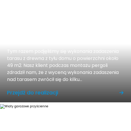
Zadaszenie na taras z
poliwęglanem
Tym razem podjęliśmy się wykonania zadaszenia
tarasu z drewna z tyłu domu o powierzchni około
49 m2. Nasz klient podczas montażu pergoli
zdradził nam, że z wyceną wykonania zadaszenia
nad tarasem zwrócił się do kilku...
Przejdź do realizacji