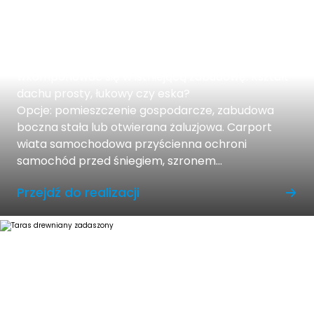
Wiaty garażowe przyścienne
Wiata garażowa przyścienna Nasza przyścienna
wiata garażowa carport została stworzona by
wkomponować się w istniejącą zabudowę. Kształt
dachu prosty, łukowy czy eska?
Opcje: pomieszczenie gospodarcze, zabudowa
boczna stała lub otwierana żaluzjowa. Carport
wiata samochodowa przyścienna ochroni
samochód przed śniegiem, szronem...
Przejdź do realizacji
Taras drewniany zadaszony