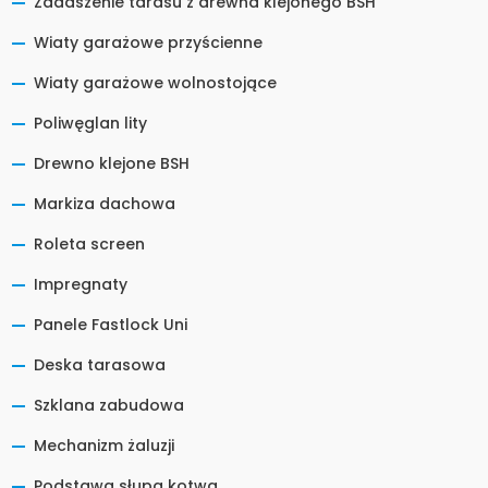
Zadaszenie tarasu z drewna klejonego BSH
Wiaty garażowe przyścienne
Wiaty garażowe wolnostojące
Poliwęglan lity
Drewno klejone BSH
Markiza dachowa
Roleta screen
Impregnaty
Panele Fastlock Uni
Deska tarasowa
Szklana zabudowa
Mechanizm żaluzji
Podstawa słupa kotwa