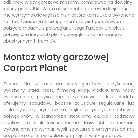
odbiorcy. Wiaty garażowe możemy pomalować na dowolny
kolor z palety RAL. Wiata na samochód z drewna klejonego
ma wytrzymałość większą niż niektóre konstrukcje wykonane
ze stali. Świadczymy usługę montażu wiat garażowych z
pokryciem dachu z poliwęglanu litego Fastlock Uni, płyt z
poliwęglanu litego lub płyt z poliwęglanu komorowego z
obustronnym filtrem UV.
Montaż wiaty garażowej
Carport Planet
Zobacz film z montażu wiaty garażowej przyściennej
wykonany przez naszą firmową ekipę. Produkujemy wiaty
wolnostojące, przyścienne, przydomowe. Jako dodatki
oferujemy zabudowy boczne żaluzjowe regulowane lub
stałe, systemy orynnowania, najlepsze pokrycia dachów z
poliwęglanów, w standardzie stosujemy okucia i podstawy
słupków ze stali kwasoodpornej klasy A4. Zadaszenia
wykonujemy na wymiar, wyslij zapytanie a otrzymasz od nas
bezpłatną ofertę i wizualizację / projekt wiaty garażowej.