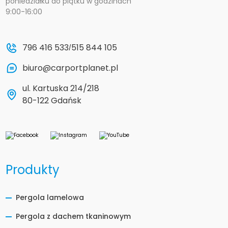
poniedziałku do piątku w godzinach
9:00-16:00
796 416 533
515 844 105
/
biuro@carportplanet.pl
ul. Kartuska 214/218
80-122 Gdańsk
Produkty
Pergola lamelowa
Pergola z dachem tkaninowym