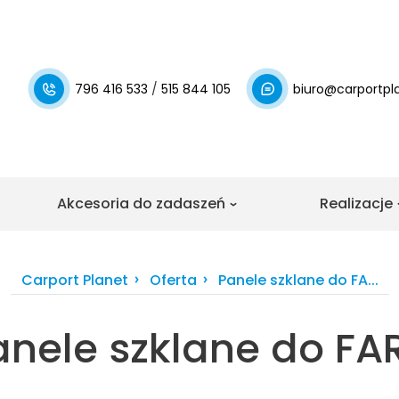
796 416 533
/
515 844 105
biuro@carportpla
Akcesoria do zadaszeń
Realizacje
daszeń
Realizacj
Zobacz nasz
Zobacz nasze
Carport Planet
Oferta
Panele szklane do FA...
tarasów
garażowych
 tarasu z
tlock Uni
anele szklane do FA
Zabudowa tar
ażowe
ejonego
i aluminium
ne
rasowe
Zobacz realizacje
o BSH
Pergola lame
iany przesuwne