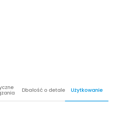
daszenie
Drewniane zadaszenie
e
tarasu eska
arasów
Zadaszenia ogródków
letnich
owe
Wiaty garażowe
wolnostojące
 z drewna
Metamorfozy
H
yczne
Dbałość o detale
Użytkowanie
ązania