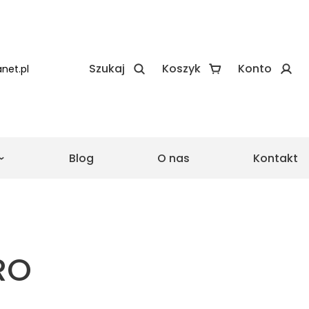
Szukaj
Koszyk
Konto
net.pl
Blog
O nas
Kontakt
e
e realizacje Zadaszeń
 realizacje Wiat
RO
asu ze szkła
Pergola ze składanym
dachem
Drewniane zadaszenie
lowa
tarasu proste