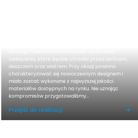
Pergola tarasowa drewniana
Naszego inwestora interesowało wykonania
zadaszenia, które będzie chroniło przed słońcem,
deszczem oraz wiatrem. Przy okazji powinno
charakteryzować się nowoczesnym designem i
miało zostać wykonane z najwyższej jakości
materiałów dostępnych na rynku. Nie uznając
kompromisów przygotowaliśmy...
Przejdź do realizacji