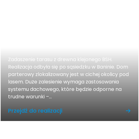
Zadaszenie tarasu z drewna
Zadaszenie tarasu z drewna klejonego BSH.
Realizacja odbyła się po sąsiedzku w Baninie. Dom
parterowy zlokalizowany jest w cichej okolicy pod
lasem. Duże zalesienie wymaga zastosowania
systemu dachowego, które będzie odporne na
trudne warunki –...
Przejdź do realizacji