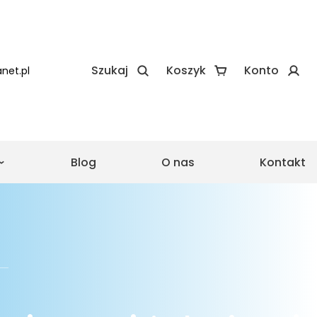
Szukaj
Koszyk
Konto
net.pl
Blog
O nas
Kontakt
e
e realizacje Zadaszeń
 realizacje Wiat
asu ze szkła
Pergola ze składanym
dachem
Drewniane zadaszenie
lowa
tarasu proste