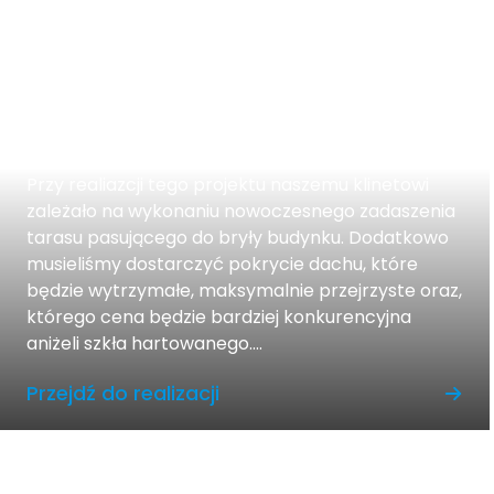
Zadaszenie tarasu ze szkła z
poliwęglanu
Przy realiazcji tego projektu naszemu klinetowi
zależało na wykonaniu nowoczesnego zadaszenia
tarasu pasującego do bryły budynku. Dodatkowo
musieliśmy dostarczyć pokrycie dachu, które
będzie wytrzymałe, maksymalnie przejrzyste oraz,
którego cena będzie bardziej konkurencyjna
aniżeli szkła hartowanego....
Przejdź do realizacji