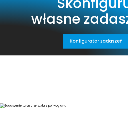
Skonfigur
własne zadas
Konfigurator zadaszeń