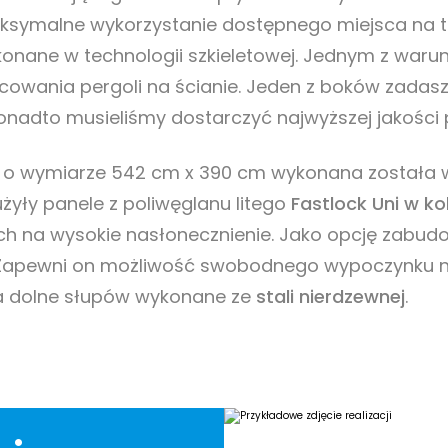
ksymalne wykorzystanie dostępnego miejsca na t
konane w technologii szkieletowej. Jednym z war
owania pergoli na ścianie. Jeden z boków zadas
onadto musieliśmy dostarczyć najwyższej jakości
o wymiarze 542 cm x 390 cm wykonana została w
żyły panele z poliwęglanu litego
Fastlock Uni w ko
ch na wysokie nasłonecznienie. Jako opcję zabu
 Zapewni on możliwość swobodnego wypoczynku n
ia dolne słupów wykonane ze
stali nierdzewnej
.