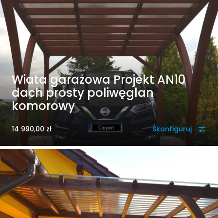
Wiata garażowa Projekt AN10
dach prosty poliwęglan
komorowy
14 990,00
zł
Skonfiguruj