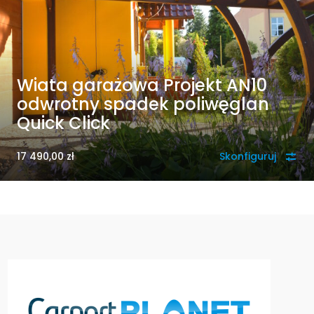
Wiata garażowa Projekt AN10
odwrotny spadek poliwęglan
Quick Click
17 490,00
zł
Skonfiguruj