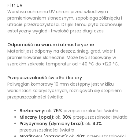
Filtr UV
Warstwa ochronna UV chroni przed szkodliwym
promieniowaniem słonecznym, zapobiega żółknięciu i
utracie przezroczystości. Dzięki temu płyta zachowuje
estetyczny wygląd i trwałość przez długi czas.
Odporność na warunki atmosferyczne
Materiał jest odporny na deszcz, śnieg, grad, wiatr i
promieniowanie słoneczne. Może być stosowany w
szerokim zakresie temperatur od –40 °C do +120 °C.
Przepuszczalność światła i kolory
Poliwęglan komorowy 10 mm dostępny jest w kilku
wariantach kolorystycznych, różniących się stopniem
przepuszczalności światła:
Bezbarwny:
ok.
75%
przepuszczalności światła
Mleczny (opal):
ok.
30%
przepuszczalności światła
Przydymiony (dymiony brąz):
ok.
40%
przepuszczalności światła
Grafitowy (antracyt):
ok.
40%
przepuszczalności