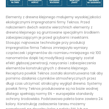
Elementy z drewna klejonego malujemy wysokiej jakości
ekologicznymi impregnatami firmy Teknos. Przed
nałożeniem dwóch warstw wierzchnich elementy z
drewna klejonego są gruntowane specjalnym środkiem
zabezpieczającym je przed grzybami i insektami.
Stosując najnowsze technologie przy produkcji
impregnatów firma Teknos zmniejszyła wymiary
cząsteczek i pigmentów do rozmiaru mniejszego niż 100
nanometrów dzięki tej modyfikacji osiągnięty został
efekt głębszej penetracji, nasycania i zabezpieczenia
elementów konstrukcyjnych z drewna klejonego.
Receptura powłok Teknos została skonstruowana tak aby
pomimo działania czynników atmosferycznych przez
długi czas utrzymać atrakcyjny wygląd drewna. Systemy
powłok firmy Teknos produkowane są na bazie wodnej
dlatego spełniają normy EN – europejskie standardy
ochrony środowiska. Podstawowa paleta barw zawiera 24
kolory. Konstrukcję zadaszenia tarasu możemy
pomalować na dowolny kolor z palety RAL lub na