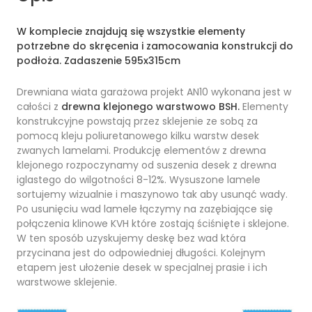
W komplecie znajdują się wszystkie elementy
potrzebne do skręcenia i zamocowania konstrukcji do
podłoża. Zadaszenie 595x315cm
Drewniana wiata garażowa projekt AN10 wykonana jest w
całości z
drewna klejonego warstwowo BSH.
Elementy
konstrukcyjne powstają przez sklejenie ze sobą za
pomocą kleju poliuretanowego kilku warstw desek
zwanych lamelami. Produkcję elementów z drewna
klejonego rozpoczynamy od suszenia desek z drewna
iglastego do wilgotności 8-12%. Wysuszone lamele
sortujemy wizualnie i maszynowo tak aby usunąć wady.
Po usunięciu wad lamele łączymy na zazębiające się
połączenia klinowe KVH które zostają ściśnięte i sklejone.
W ten sposób uzyskujemy deskę bez wad która
przycinana jest do odpowiedniej długości. Kolejnym
etapem jest ułożenie desek w specjalnej prasie i ich
warstwowe sklejenie.