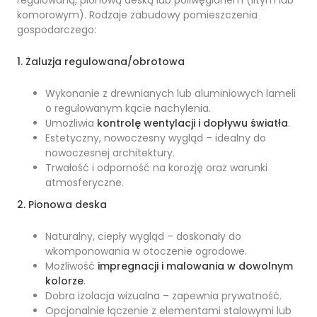
regulowaną, pionową deską lub poliwęglanem (litym lub
komorowym). Rodzaje zabudowy pomieszczenia
gospodarczego:
1. Żaluzja regulowana/obrotowa
Wykonanie z drewnianych lub aluminiowych lameli
o regulowanym kącie nachylenia.
Umożliwia
kontrolę wentylacji i dopływu światła
.
Estetyczny, nowoczesny wygląd – idealny do
nowoczesnej architektury.
Trwałość i odporność na korozję oraz warunki
atmosferyczne.
2. Pionowa deska
Naturalny, ciepły wygląd – doskonały do
wkomponowania w otoczenie ogrodowe.
Możliwość
impregnacji i malowania w dowolnym
kolorze
.
Dobra izolacja wizualna – zapewnia prywatność.
Opcjonalnie łączenie z elementami stalowymi lub