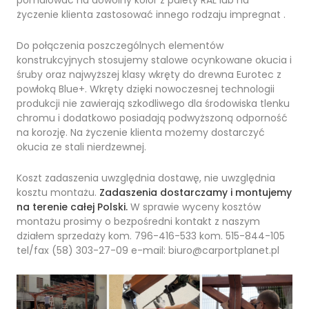
życzenie klienta zastosować innego rodzaju impregnat .
Do połączenia poszczególnych elementów
konstrukcyjnych stosujemy stalowe ocynkowane okucia i
śruby oraz najwyższej klasy wkręty do drewna Eurotec z
powłoką Blue+. Wkręty dzięki nowoczesnej technologii
produkcji nie zawierają szkodliwego dla środowiska tlenku
chromu i dodatkowo posiadają podwyższoną odporność
na korozję. Na życzenie klienta możemy dostarczyć
okucia ze stali nierdzewnej.
Koszt zadaszenia uwzględnia dostawę, nie uwzględnia
kosztu montażu.
Zadaszenia dostarczamy i montujemy
na terenie całej Polski.
W sprawie wyceny kosztów
montażu prosimy o bezpośredni kontakt z naszym
działem sprzedaży kom. 796-416-533 kom. 515-844-105
tel/fax (58) 303-27-09 e-mail: biuro@carportplanet.pl