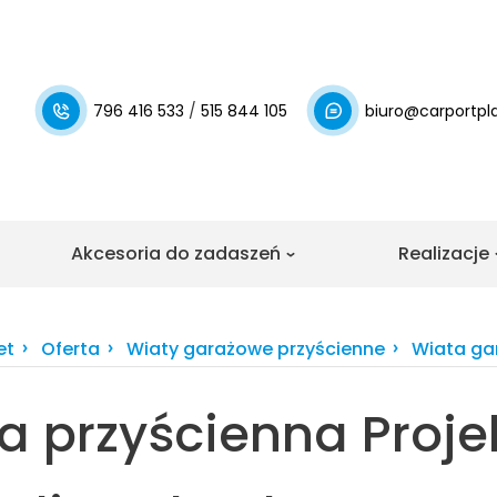
796 416 533
/
515 844 105
biuro@carportpla
Akcesoria do zadaszeń
Realizacje
daszeń
Realizacj
Zobacz nasz
Zobacz nasze
et
Oferta
Wiaty garażowe przyścienne
Wiata gar
tarasów
garażowych
 przyścienna Proje
 tarasu z
tlock Uni
Zabudowa tar
ażowe
ejonego
i aluminium
ne
rasowe
Zobacz realizacje
o BSH
Pergola lame
iany przesuwne