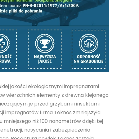
kiej jakości ekologicznymi impregnatami
tw wierzchnich elementy z drewna klejonego
czającym je przed grzybami i insektami.
cji impregnatów firma Teknos zmniejszyła
 mniejszego niż 100 nanometrów dzięki tej
penetracji, nasycania i zabezpieczenia
ego. Receptura powłok Teknos została