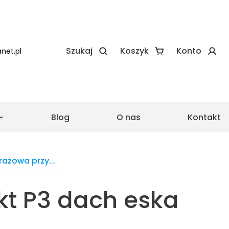
Szukaj
Koszyk
Konto
net.pl
Blog
O nas
Kontakt
e
e realizacje Zadaszeń
 realizacje Wiat
ażowa przy...
kt P3 dach eska
asu ze szkła
Pergola ze składanym
dachem
Drewniane zadaszenie
lowa
tarasu proste