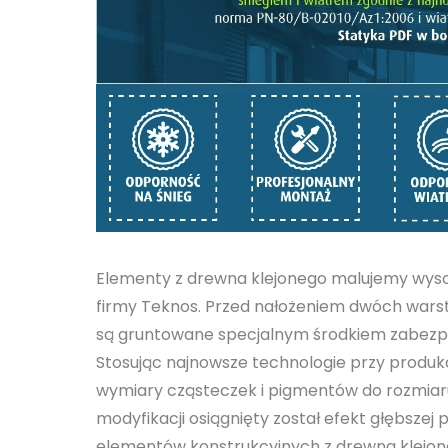
Elementy z drewna klejonego malujemy wyso
firmy Teknos. Przed nałożeniem dwóch wars
są gruntowane specjalnym środkiem zabezpie
Stosując najnowsze technologie przy produk
wymiary cząsteczek i pigmentów do rozmiaru
modyfikacji osiągnięty został efekt głębszej 
elementów konstrukcyjnych z drewna klejon