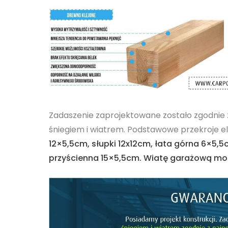
Zadaszenie zaprojektowane zostało zgodnie
śniegiem i wiatrem. Podstawowe przekroje e
12×5,5cm, słupki 12x12cm, łata górna 6×5,5
przyścienna 15×5,5cm.
Wiatę garażową mo