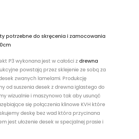
nty potrzebne do skręcenia i zamocowania
40cm
kt P3 wykonana jest w całości z
drewna
kcyjne powstają przez sklejenie ze sobą za
 desek zwanych lamelami. Produkcję
 od suszenia desek z drewna iglastego do
emy wizualnie i maszynowo tak aby usunąć
zębiające się połączenia klinowe KVH które
uzyskujemy deskę bez wad która przycinana
m jest ułożenie desek w specjalnej prasie i