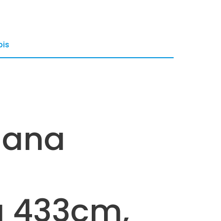
is
lana
 433cm,