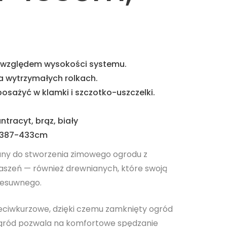
 względem wysokości systemu.
a wytrzymałych rolkach.
osażyć w klamki i szczotko-uszczelki.
ntracyt, brąz, biały
y 387-433cm
y do stworzenia zimowego ogrodu z
aszeń — również drewnianych, które swoją
zesuwnego.
ciwkurzowe, dzięki czemu zamknięty ogród
 ogród pozwala na komfortowe spędzanie