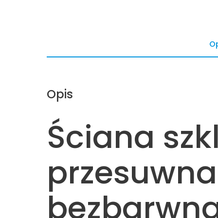
Op
Opis
Ściana szk
przesuwna
bezbarwna