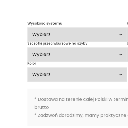
amelowa
achowa
Zobacz realizacje
Drewniane za
tarasu łukow
j pergole
jone BSH
Wysokość systemu
Zadaszenia t
y
narożne
ewnętrzne
Wiaty garaż
Szczotki przeciwkurzowe na szyby
przyścienne
Inne projekty
klejonego BS
Kolor
* Dostawa na terenie całej Polski w termi
brutto
* Zadzwoń doradzimy, mamy praktyczne