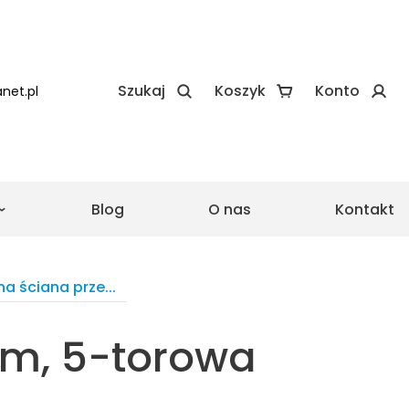
Szukaj
Koszyk
Konto
net.pl
Blog
O nas
Kontakt
e
e realizacje Zadaszeń
 realizacje Wiat
na ściana prze...
cm, 5-torowa
asu ze szkła
Pergola ze składanym
dachem
Drewniane zadaszenie
lowa
tarasu proste