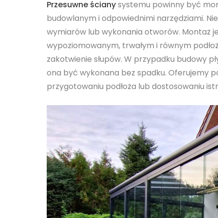
Przesuwne ściany
systemu powinny być mon
budowlanym i odpowiednimi narzędziami. Ni
wymiarów lub wykonania otworów. Montaż je
wypoziomowanym, trwałym i równym podłożu,
zakotwienie słupów. W przypadku budowy p
ona być wykonana bez spadku. Oferujemy p
przygotowaniu podłoża lub dostosowaniu istn