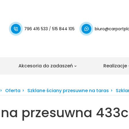
796 416 533
/
515 844 105
biuro@carportpla
Akcesoria do zadaszeń
Realizacje
daszeń
Realizacj
Zobacz nasz
Zobacz nasze
Oferta
Szklane ściany przesuwne na taras
Szkla
tarasów
garażowych
ana przesuwna 433
 tarasu z
tlock Uni
Zabudowa tar
ażowe
ejonego
i aluminium
ne
rasowe
Zobacz realizacje
o BSH
Pergola lame
iany przesuwne