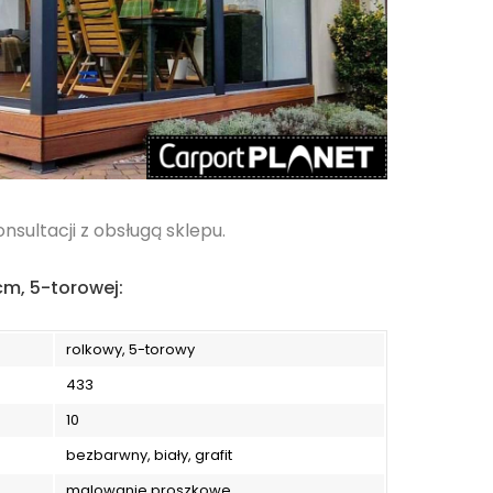
sultacji z obsługą sklepu.
cm, 5-torowej:
rolkowy, 5-torowy
433
10
bezbarwny, biały, grafit
malowanie proszkowe