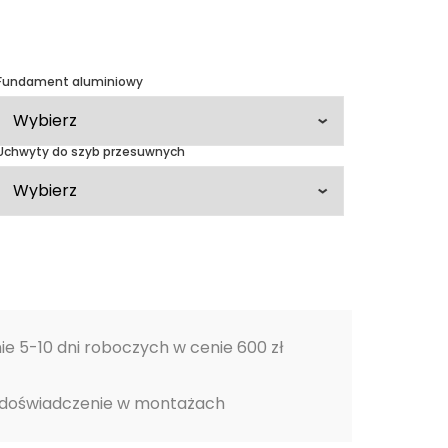
daszenie
Drewniane zadaszenie
e
tarasu eska
Fundament aluminiowy
arasów
Zadaszenia ogródków
letnich
owe
Wiaty garażowe
Uchwyty do szyb przesuwnych
wolnostojące
 z drewna
Metamorfozy
H
nie 5-10 dni roboczych w cenie 600 zł
 doświadczenie w montażach