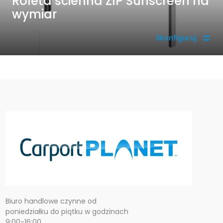
Roleta ścienna ZIP Sunscreen na
wymiar
Skonfiguruj
Biuro handlowe czynne od
poniedziałku do piątku w godzinach
9:00-16:00