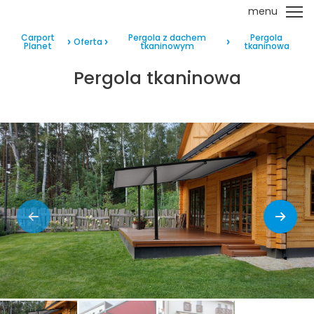
menu
Carport
Pergola z dachem
Pergola
Oferta
Planet
tkaninowym
tkaninowa
Pergola tkaninowa