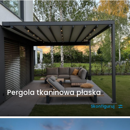
Pergola tkaninowa płaska
Skonfiguruj