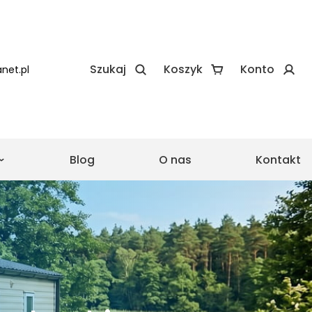
Szukaj
Koszyk
Konto
net.pl
Blog
O nas
Kontakt
e
e realizacje Zadaszeń
 realizacje Wiat
asu ze szkła
Pergola ze składanym
dachem
Drewniane zadaszenie
lowa
tarasu proste