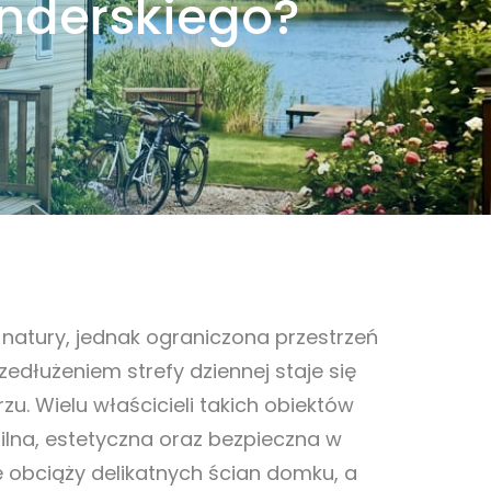
enderskiego?
daszenie
Drewniane zadaszenie
e
tarasu eska
arasów
Zadaszenia ogródków
letnich
owe
Wiaty garażowe
wolnostojące
 z drewna
Metamorfozy
H
natury, jednak ograniczona przestrzeń
dłużeniem strefy dziennej staje się
u. Wielu właścicieli takich obiektów
bilna, estetyczna oraz bezpieczna w
e obciąży delikatnych ścian domku, a