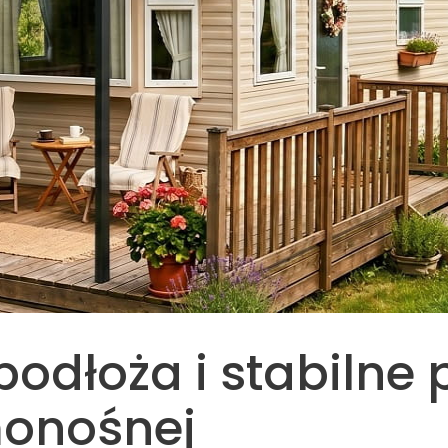
podłoża i stabilne
monośnej