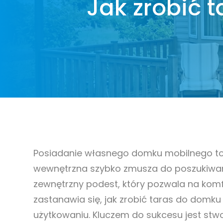
Jak zrobić 
Pergola l
tkaninowa
Roleta screen
Markiza d
Pergola z rozsuwanym
Skonfiguru
Rolety rzymskie
Drewno kle
dachem
Deska tarasowa
Impregnat
Kominki na taras
Kuchnie z
Zobacz nasze realizacje
Posiadanie własnego domku mobilnego to 
wewnętrzna szybko zmusza do poszukiwani
zewnętrzny podest, który pozwala na komfo
zastanawia się, jak zrobić taras do domku
użytkowaniu. Kluczem do sukcesu jest stwo