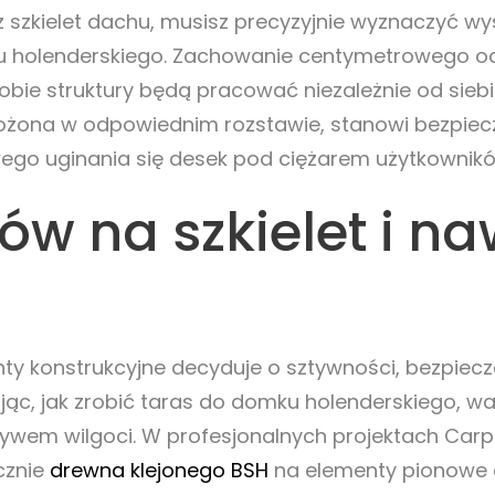
szkielet dachu, musisz precyzyjnie wyznaczyć wys
u holenderskiego. Zachowanie centymetrowego od
 obie struktury będą pracować niezależnie od si
 ułożona w odpowiednim rozstawie, stanowi bezpi
wego uginania się desek pod ciężarem użytkownik
w na szkielet i na
 konstrukcyjne decyduje o sztywności, bezpiecz
ąc, jak zrobić taras do domku holenderskiego, w
ywem wilgoci. W profesjonalnych projektach Carp
cznie
drewna klejonego BSH
na elementy pionowe o