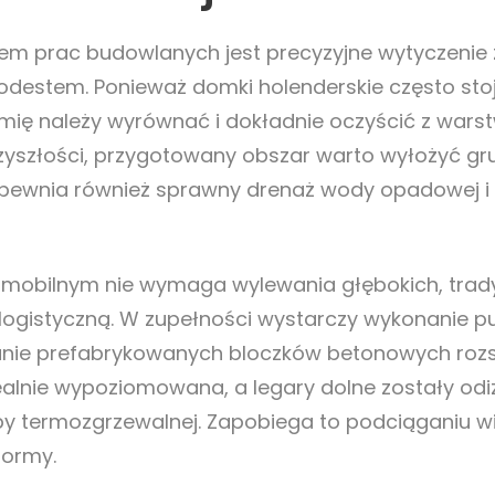
em prac budowlanych jest precyzyjne wytyczenie 
destem. Ponieważ domki holenderskie często stoj
emię należy wyrównać i dokładnie oczyścić z war
yszłości, przygotowany obszar warto wyłożyć gr
zapewnia również sprawny drenaż wody opadowej i 
u mobilnym nie wymaga wylewania głębokich, tr
tą logistyczną. W zupełności wystarczy wykonani
nie prefabrykowanych bloczków betonowych rozs
dealnie wypoziomowana, a legary dolne zostały o
termozgrzewalnej. Zapobiega to podciąganiu wilgo
formy.