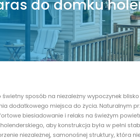
taras do domku hol
amelowa
achowa
Zobacz realizacje
Drewniane za
tarasu łukow
j pergole
jone BSH
Zadaszenia t
y
narożne
ewnętrzne
Wiaty garaż
przyścienne
Inne projekty
klejonego BS
świetny sposób na niezależny wypoczynek blisko 
a dodatkowego miejsca do życia. Naturalnym prze
rtowe biesiadowanie i relaks na świeżym powietrz
 holenderskiego, aby konstrukcja była w pełni sta
rzenie niezależnej, samonośnej struktury, która ni