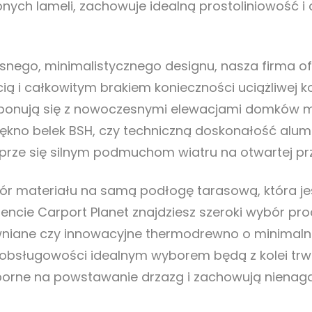
nych lameli, zachowuje idealną prostoliniowość i
snego, minimalistycznego designu, nasza firma o
cią i całkowitym brakiem konieczności uciążliwej k
ponują się z nowoczesnymi elewacjami domków mob
ękno belek BSH, czy techniczną doskonałość alumin
ze się silnym podmuchom wiatru na otwartej przes
ór materiału na samą podłogę tarasową, która jes
encie Carport Planet znajdziesz szeroki wybór pr
ewniane czy innowacyjne thermodrewno o minimalnej
bsługowości idealnym wyborem będą z kolei trwa
orne na powstawanie drzazg i zachowują nienaga