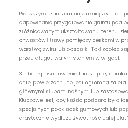
Pierwszym i zarazem najważniejszym etap
odpowiednie przygotowanie gruntu pod po
zróżnicowanym ukształtowaniu terenu, zi
chwastów i trawy pomiędzy deskami w prz
warstwą żwiru lub pospółki. Taki zabieg 
przed długotrwałym staniem w wilgoci.
Stabilne posadowienie tarasu przy domk
całej powierzchni, co jest ogromną zale
głównymi słupami nośnymi lub zastosowa
Kluczowe jest, aby każda podpora była i
specjalnych podkładek gumowych lub papy 
drastycznie wydłuża żywotność całej plat