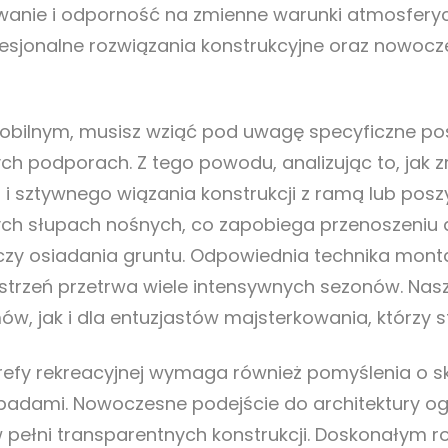
nie i odporność na zmienne warunki atmosferyczn
esjonalne rozwiązania konstrukcyjne oraz nowocz
obilnym, musisz wziąć pod uwagę specyficzne po
h podporach. Z tego powodu, analizując to, jak z
 i sztywnego wiązania konstrukcji z ramą lub pos
ych słupach nośnych, co zapobiega przenoszeniu 
 czy osiadania gruntu. Odpowiednia technika mon
strzeń przetrwa wiele intensywnych sezonów. Nas
, jak i dla entuzjastów majsterkowania, którzy 
strefy rekreacyjnej wymaga również pomyślenia o 
adami. Nowoczesne podejście do architektury ogr
 w pełni transparentnych konstrukcji. Doskonałym