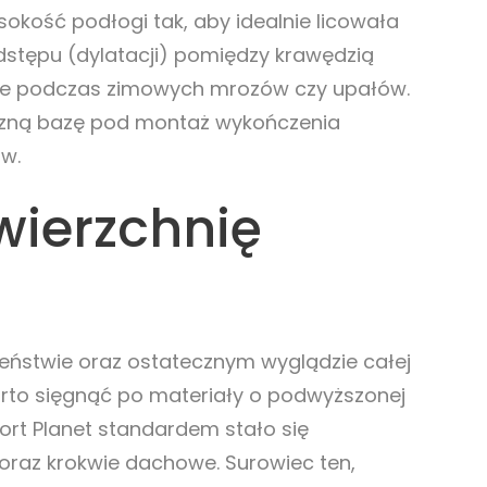
okość podłogi tak, aby idealnie licowała
stępu (dylatacji) pomiędzy krawędzią
ebie podczas zimowych mrozów czy upałów.
eczną bazę pod montaż wykończenia
ów.
wierzchnię
eństwie oraz ostatecznym wyglądzie całej
arto sięgnąć po materiały o podwyższonej
ort Planet standardem stało się
raz krokwie dachowe. Surowiec ten,