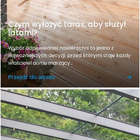
Czym wyłożyć taras, aby służył
latami?
Wybór odpowiedniej nawierzchni to jedna z
najważniejszych decyzji, przed którymi staje każdy
właściciel domu marzący...
Przejdź do wpisu