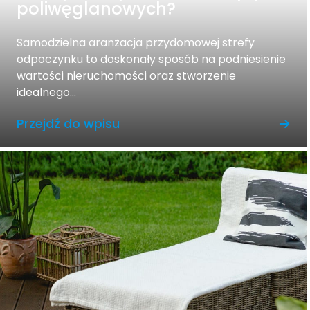
poliwęglanowych?
Samodzielna aranżacja przydomowej strefy
odpoczynku to doskonały sposób na podniesienie
wartości nieruchomości oraz stworzenie
idealnego...
Przejdź do wpisu