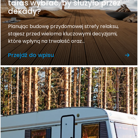
taras wybrać, by służyło przez
dekady?
Planując budowę przydomowej strefy relaksu,
stajesz przed wieloma kluczowymi decyzjami,
które wpłyną na trwałość oraz...
Przejdź do wpisu