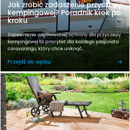
Jak zrobić zadaszenie przyczepy
kempingowej? Poradnik krok po
kroku
Zapewnienie odpowiedniej ochrony dla przyczepy
kempingowej to priorytet dla każdego pasjonata
caravaningu, który chce uniknąć...
Przejdź do wpisu