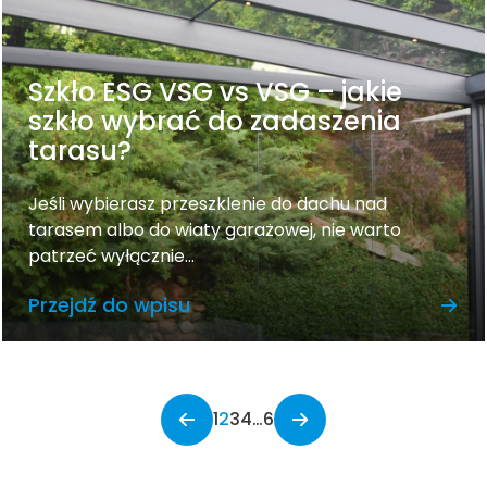
Szkło ESG VSG vs VSG – jakie
szkło wybrać do zadaszenia
tarasu?
Jeśli wybierasz przeszklenie do dachu nad
tarasem albo do wiaty garażowej, nie warto
patrzeć wyłącznie...
Przejdź do wpisu
1
2
3
4
…
6