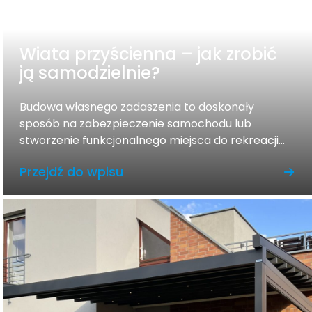
Wiata przyścienna – jak zrobić
ją samodzielnie?
Budowa własnego zadaszenia to doskonały
sposób na zabezpieczenie samochodu lub
stworzenie funkcjonalnego miejsca do rekreacji...
Przejdź do wpisu