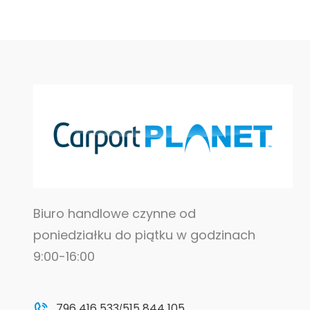
Biuro handlowe czynne od
poniedziałku do piątku w godzinach
9:00-16:00
796 416 533
515 844 105
/