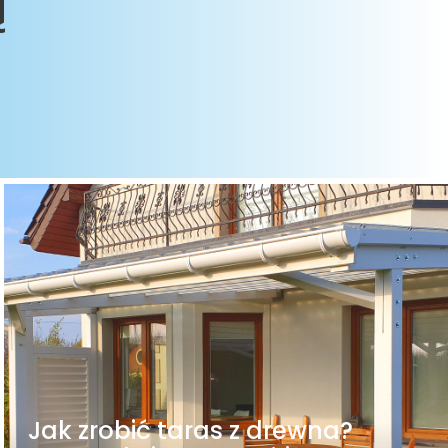
ą
daszenie
Drewniane zadaszenie
e
tarasu eska
arasów
Zadaszenia ogródków
letnich
owe
Wiaty garażowe
wolnostojące
 z drewna
Metamorfozy
H
Jak zrobić taras z drewna?