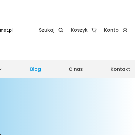
Szukaj
Koszyk
Konto
net.pl
Blog
O nas
Kontakt
e
e realizacje Zadaszeń
 realizacje Wiat
asu ze szkła
Pergola ze składanym
dachem
Drewniane zadaszenie
lowa
tarasu proste