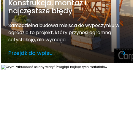
Konstrukcja, montaż i
najczęstsze błędy
Samodzielna budowa miejsca do wypoczynku w
ogrodzie to projekt, który przynosi ogromną
satysfakcję, ale wymaga...
Przejdź do wpisu