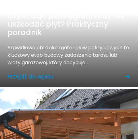
Czym ciąć poliwęglan, żeby nie
uszkodzić płyt? Praktyczny
poradnik
Prawidłowa obróbka materiałów pokryciowych to
kluczowy etap budowy zadaszenia tarasu lub
wiaty garażowej, który decyduje...
Przejdź do wpisu