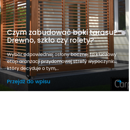
Czym zabudować boki tarasu?
Drewno, szkło czy rolety?
Wybór odpowiedniej osłony bocznej to kluczowy
etap aranżacji przydomowej strefy wypoczynku,
który decyduje o tym,...
Przejdź do wpisu